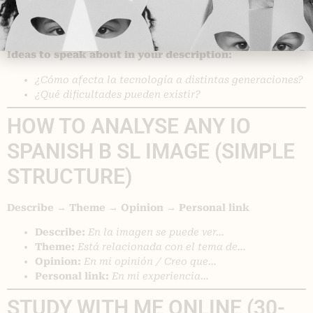
10) Elderly person using a smartphone
Theme:
Human ingenuity
I
deas to speak about in your description
:
¿Cómo afecta la tecnología a distintas generaciones?
¿Qué dificultades pueden existir?
HOW TO ANALYSE ANY IO
SPANISH B SL IMAGE (SIMPLE
STRUCTURE)
Describe → Theme → Opinion → Personal link
Describe:
En la imagen se puede ver…
Theme:
Está relacionada con el tema de…
Opinion:
En mi opinión / Creo que…
Personal link:
En mi experiencia…
STUDY WITH ME ONLINE (30-