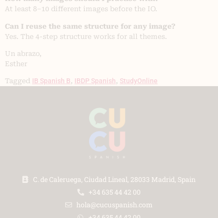
At least 8–10 different images before the IO.
Can I reuse the same structure for any image?
Yes. The 4-step structure works for all themes.
Un abrazo,
Esther
Tagged
IB Spanish B
,
IBDP Spanish
,
StudyOnline
C. de Caleruega, Ciudad Lineal, 28033 Madrid, Spain
+34 635 44 42 00
hola@cucuspanish.com
+34 635 44 42 00